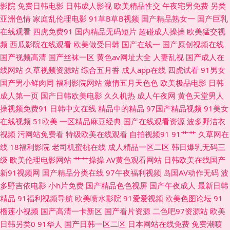
影院
免费日韩电影
日韩成人影视
欧美精品性交
午夜宅男免费
另类
文字幕性 91系列在线观看 后入黑丝高跟美女 人妻少妇另类欧美 婷婷97www
亚洲色情
家庭乱伦理电影
91草B草B视频
国产精品熟女一
国产巨乳
在线观看
四虎免费91
国内精品无码短片
超碰成人操操
欧美猛交视
综合另类AV 国产51视频 麻豆ddys 日本一级理伦片 午夜色色影院欧美 91夫
频
西瓜影院在线观看
欧美做受日韩
国产在线一
国产原创视频在线
国产视频高清
国产丝袜一区
黄色av网址大全
人妻乱视
国产成人在
妻原创久久 国产自25区 欧美激情色色 三级片AV的天堂 影音先锋91看片 成
线网站
久草视频资源站
综合五月香
成人app在线
四虎试看
91男女
国产男小鲜肉同
福利影院网站
激情五月天色色
欧美极品电影
日韩
人自拍超碰 久久91人 青草久久婷 天天插天天操 影音先锋欧美性爱 高清伦理
成人第一页
国产日韩欧美电影
久久机热
成人午夜网
黄色天堂男人
操视频免费91
日韩中文在线
精品中的精品
97国产精品视频
91美女
另类啪啪 日本成人免费 午夜成人 中文字幕色哟哟 成人自拍网 老湿机成人av
在线视频
51欧美
一区精品麻豆经典
国产在线观看资源
波多野洁衣
视频
污网站免费看
特级欧美在线观看
自拍视频91
91艹艹
久草网在
人妖色色狼网站 婷婷五月天无码 www久久狼友 黄色影片在线观看 欧美成人
线
18福利影院
老司机蜜桃在线
成人精品一区二区
韩日爆乳无码三
级
欧美伦理电影网站
艹艹操操
AV黄色观看网站
日韩欧美在线国产
午夜剧场 日韩精品免费看 AV伊人导 韩国三级入口 男人天堂TV 日韩有码三
新91视频网
国产精品分类在线
97午夜福利视频
岛国AV动作无码
波
多野吉依电影
小h片免费
国产精品色色视屏
国产午夜成人
最新日韩
上 亚洲色色影院 国产超碰在 欧洲亚洲日本 中文字幕上床网站 肏屄一区二区
精品
91福利视频导航
欧美喷水影院
91爱爱视频
欧美色图论坛
91
榴莲小视频
国产高清一卡新区
国产看片资源
二色吧97资源站
欧美
三 欧美性稚6一4 91黑丝免费 豆花AV激情网 九一蜜桃出品 探花av电影导航
日韩另类0
91华人
国产日韩一区二区
日本网站在线免费
免费潮喷