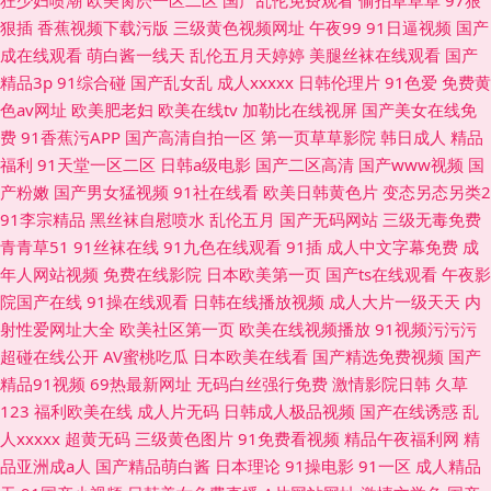
狠插
香蕉视频下载污版
三级黄色视频网址
午夜99
91日逼视频
国产
成在线观看
萌白酱一线天
乱伦五月天婷婷
美腿丝袜在线观看
国产
精品3p
91综合碰
国产乱女乱
成人xxxxx
日韩伦理片
91色爱
免费黄
色av网址
欧美肥老妇
欧美在线tv
加勒比在线视屏
国产美女在线免
费
91香蕉污APP
国产高清自拍一区
第一页草草影院
韩日成人
精品
福利
91天堂一区二区
日韩a级电影
国产二区高清
国产www视频
国
产粉嫩
国产男女猛视频
91社在线看
欧美日韩黄色片
变态另态另类2
91李宗精品
黑丝袜自慰喷水
乱伦五月
国产无码网站
三级无毒免费
青青草51
91丝袜在线
91九色在线观看
91插
成人中文字幕免费
成
年人网站视频
免费在线影院
日本欧美第一页
国产ts在线观看
午夜影
院国产在线
91操在线观看
日韩在线播放视频
成人大片一级天天
内
射性爱网址大全
欧美社区第一页
欧美在线视频播放
91视频污污污
超碰在线公开
AV蜜桃吃瓜
日本欧美在线看
国产精选免费视频
国产
精品91视频
69热最新网址
无码白丝强行免费
激情影院日韩
久草
123
福利欧美在线
成人片无码
日韩成人极品视频
国产在线诱惑
乱
人xxxxx
超黄无码
三级黄色图片
91免费看视频
精品午夜福利网
精
品亚洲成a人
国产精品萌白酱
日本理论
91操电影
91一区
成人精品