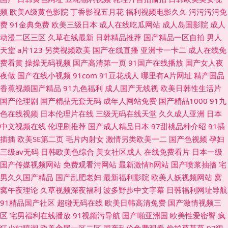
频
欧美A级黄色影院
丁香影视五月花
福利视频电影久久
污污污污免
费
91金典免费
欧美三级日本
成人在线吃瓜网站
成人岛国影院
成人
动漫二区三区
久草在线最新
日韩精品推荐
国产精品一区自拍
男人
天堂
a片123
另类视频欧美
国产在线直播
亚洲卡一卡二
成人在线免
费看黄
操操无码视频
国产高清第一页
91国产在线播放
国产女人夜
夜做
国产在线小视频
91com
91豆花成人
哪里有A片网址
精产国品
香蕉视频国产精品
91九色福利
成人国产无线视
欧美日韩性生活片
国产伦理剧
国产精品无套无码
成年人网站免费
国产精品1000
91九
色在线视频
日本伦理片在线
三级无码在线天堂
久久成人亚洲
日本
中文视频在线
伦理剧推荐
国产成人精品日本
97甜桃品种介绍
91插
插插
欧美SE第二页
毛片内射女
激情另类欧美一二
国产色视频
孕妇
三级av无码
日韩欧美色综合
美女社区成人
在线免费看片
日本一级
国产传媒视频网站
免费观看污网站
最新激情h网站
国产喷浆抽搐
宅
男久久国产精品
国产乱肥老妇
最新福利影院
欧美人妖视频网站
窝
窝午夜理论
久草视频深夜福利
波多野步中文字幕
日韩福利网址导航
91精品国产社区
超碰无码在线
欧美日韩高清免费
国产激情视频三
区
宅男福利在线播放
91视频污导航
国产啪亚洲国
欧美性爱密臀
疯
狂少妇喷潮
欧美肏屄一区二区
国产乱伦免费观看
偷拍草草草
97狠