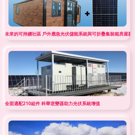
未來的可持續社區 戶外應急光伏儲能系統與可折疊集裝箱房屋新
全面適配210組件 科華逆變器助力光伏系統增值