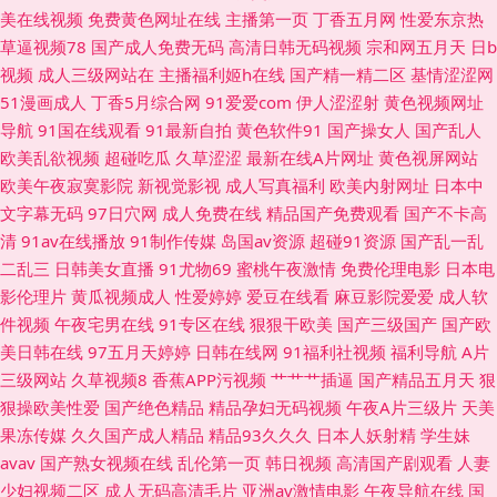
美在线视频
免费黄色网址在线
主播第一页
丁香五月网
性爱东京热
99热在只有 国产欧美二 91精品视频在线 美女让我操 天天肏天天肏 大香蕉伊
草逼视频78
国产成人免费无码
高清日韩无码视频
宗和网五月天
日b
视频
成人三级网站在
主播福利姬h在线
国产精一精二区
基情涩涩网
人现现 另类专区激情 四虎毛影院毛片 91热播社区 大香蕉九九 美女同性色色
51漫画成人
丁香5月综合网
91爱爱com
伊人涩涩射
黄色视频网址
导航
91国在线观看
91最新自拍
黄色软件91
国产操女人
国产乱人
波多野氏黄色39 日韩九一 91白丝少妇 久久国产电影 影音先锋狼人干 超碰
欧美乱欲视频
超碰吃瓜
久草涩涩
最新在线A片网址
黄色视屏网站
欧美午夜寂寞影院
新视觉影视
成人写真福利
欧美内射网址
日本中
91豆花 久久丁香网 自慰91 久草福利小视频 午夜福利五月天 欧洲性爱网
文字幕无码
97日穴网
成人免费在线
精品国产免费观看
国产不卡高
清
91av在线播放
91制作传媒
岛国av资源
超碰91资源
国产乱一乱
www久久草在线 欧美老司机啪啪 91视频快捷 久久精品视频32 欧州成人一三
二乱三
日韩美女直播
91尤物69
蜜桃午夜激情
免费伦理电影
日本电
影伦理片
黄瓜视频成人
性爱婷婷
爱豆在线看
麻豆影院爱爱
成人软
区 天天射射 做爱视频91 欧美成人草草天堂 久久综合 黑丝91免费视频 自慰
件视频
午夜宅男在线
91专区在线
狠狠干欧美
国产三级国产
国产欧
美日韩在线
97五月天婷婷
日韩在线网
91福利社视频
福利导航
A片
白浆福利网站 久草手机看片 微拍国产91 AVV黄 久草香蕉福利 熟妇人人草
三级网站
久草视频8
香蕉APP污视频
艹艹艹插逼
国产精品五月天
狠
狠操欧美性爱
国产绝色精品
精品孕妇无码视频
午夜A片三级片
天美
91网站入口免费 三级网站国产 国产成人东方AV 午夜剧院 韩日精品一二三
果冻传媒
久久国产成人精品
精品93久久久
日本人妖射精
学生妹
avav
国产熟女视频在线
乱伦第一页
韩日视频
高清国产剧观看
人妻
日本电影a级久久 91n免费在线 九一刺激 四虎性爱影院 97人人摸人人爽 国
少妇视频二区
成人无码高清毛片
亚洲av激情电影
午夜导航在线
国