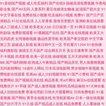
91原创国产视频
成人吃瓜福利
国产在线9
操碰高清免费视频
午夜电
97在线 加勒比久久视 日韩肏屄视频 亚洲欧美另类性爱 91视频网站链接 亚洲
影全集
国产AV无码
人妻系列
爱豆传媒倩女幽魂
超清国产剧大全
91
中文字幕在线
免费在线小视频
吃瓜福利小视频
免费91
国产日产亚
无码电源 成人剧场a深夜看 欧美日P 91精品导航 操日韩美在线 久久逼久久逼
洲精品
91社在线高清
人人草香蕉
激情另类图片
亚洲欧美在线观看
成人三级成人三级
欧美老女人bb
日日操第一页
91网豆花视频
91福
em 日本不卡a∨ 亚州性色 91偷拍视频网站 久草福利天堂 探花综合网 波多野
利剧场
免费影视观看
91视频国产自拍
国产美女在线视频
欧美又大
无码四虎
女同激吻视频
极品性爱导航
欧美国产拳交喷奶
中文字幕
吉衣电影 蜜桃传媒91 亚洲人一级 97导航 黄射网站 欧美男人天堂网 偷拍电
第三页
超碰成人影视
欧美日韩中文一区
手机看片1204
91色快播
福利撸影院
激情五月天国产
综合网五月天
美女主播青草
国产高清
影 91福利网站 操免片视频 午夜剧场看A片 成人草www 人人超碰导航 午夜免
不卡视频
四虎影视
欧美一区在线
操碰视频
五月天婷婷欧美
欧美大
BB
国产福利啪啪
欧洲成人午夜精品
国产精品美乳
男人操蜜桃视频
费电影 超碰人人插人人爱 美女一级aa 三级片入口 综合性交网 TS人妖自慰
无码射精网站
18成年人网站
日本高清电影网
男女啪啪午夜视频
免
费电影在线观看
亚洲ab
成人少妇视频导航
91国产小青蛙
国产成年
人妻三级网址 91免费性爱网 国产爱豆传媒A片 蜜桃97干 深夜AV福利 99热
免费网站
国产视频高清在线
精品香蕉
求a片网址
麻豆tv在线观看
在
线撸丝片
91草碰
国产成人激情视频
黑料吃瓜精品偷拍
91大神合集
在 蜜芽性爱亚洲 四虎激情 91官页网 超碰AV人人艹 黄色网址视频大全 超碰
成人拍拍拍免费
香港伦理剧
日韩大片观看网址
日韩免费电影
91羞
羞视频
国产网站
青草全福视在线
性导航影视AV
日本一级在线视频
97人人爱 欧美性爱一级久久 91狼人社 黑丝制服91国产 欧美在线撸视频 在
国产好片浮力
91久操
国产精品成人在线
精品免费看
人人看操碰
午