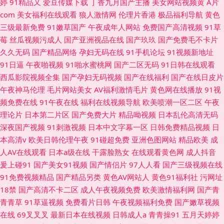
婷
91精品又
爱豆传媒下载
丁香九月国产主播
美女网站视频黄
A片
com
美女福利在线观看
狼人激情网
伦理片香港
极品福利导航
黄色
三级最新免费
91嫩草国产
午夜成年人网站
免费国产高清视频
91草
莓
丝瓜视频污成人
国产亚洲视品在线
国产玖玖
国产免费毛不卡片
久久无码
国产精品网络
孕妇无码在线
91手机论坛
91视频新地址
91日逼
午夜啪视频
91啪水蜜桃网
国产二区无码
91日韩在线观看
西瓜影院视频全集
国产孕妇无码视频
国产在线福利
国产在线日皮片
午夜神马伦理
毛片网站美女
AV福利激情毛片
黄色网在线播放
91视
频免费在线
91午夜在线
福利在线视频导航
欧美喷潮一区二区
午夜
理论片
日本第二片区
国产免费大片
精品呦视频
日本乱伦高清无码
深夜国产视频
91刺激视频
日本中文字幕一区
日韩免费精品视频
日
本高清v
欧美日韩伦理午夜
91碰超免费
亚洲色图网站
精品欧美
成
人AV在线观看
日本a级在线
干露脸熟女
在线观看黄色网
成人抖音
爰上碰91
国产美女91视频
国产情侣片
97人人看
国产三级视频在线
91免费视频精品
国产精品另类
黄色AV网站人
黄色91福利社
污网址
18禁
国产高清不卡二区
成人午夜视频免费
欧美激情福利网
国产青
青青草
91草逼视频
免费看片日韩
午夜视频福利免费
国产嫩草视频
在线
69叉叉叉
最新日本在线视频
日韩成人a
青青操91
五月天婷婷