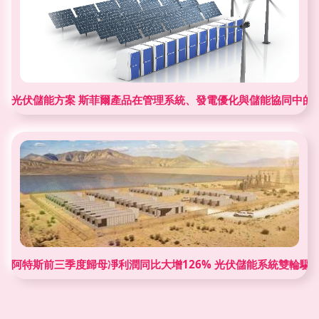
光伏儲能方案 斯菲爾產品在管理系統、發電優化與儲能協同中的
阿特斯前三季度歸母凈利潤同比大增126% 光伏儲能系統雙輪驅