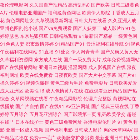
夜伦理电影网
久久国自产拍精品
高清乱码0
国产欧美
日韩三级黄色
线中文字十页 俺去啦AV官方 含羞草在线 99热逼逼 国产不卡1 菠萝αV 欧美
A片
伦理电影亚洲国产
福利姬黄色网址
欧美伊人影院
丁香成人五月
花
黄色网网址女
久草视频最新网址
日韩大片在线看
久久亚洲人成
色图3 亚洲春色小说网 超碰在线播放97 久草精品在线 日本视频专区 在线播
亚州色图乱伦小说
国产va免费观看
国产人妖第二
成人影片h
91色
婷婷瑟色
东京热狠狠草
日韩精品观看
91最新国产精品
一级黄色网
放97国产 爱豆传媒A片 狠狠色97欧美 中文字幕日本五区 超碰人妻福利院 欧
91色色人妻
都市激情婷婷
91精品国产91
云涩福利在线导航
91视色
午夜福利在线网站
91直播
91处女
伊人网青青草
国产又爽又黄又无
洲一级午老q 91成人在线视频 超碰三机 久久av影院 亚洲另类图区88 99热久
久草福利资源网
东方成人在线
国产一级免费大片
成年免费视频网站
国产在线播放网站
亚洲日本视频
淫淫网网
成人影视国产在线
深夜
草精品 91超碰人人摸 另类综合另类 91白虎免费观看 韩国AV在线青青 婷婷
福利网址
欧美在线免费看
日夜夜欧美
国产大片中文字幕
国产片91
操久婷婷
91视频你懂得
黄色三级片毛片
免费电影片
日韩欧美爱爱
五月天99 91色涩 岛国大片在线观看 老湿影院免费x片 婷婷一期二期 国产性
成人亚洲区
欧美性16
成人色情黄片在线
在线观看亚洲精品
国产热
综合
久草网视频在线看
午夜精品网影院
伦理片完整版
黄视网站在
爱图 香蕉福利网 97亚洲中文 国产久草视频 天美九一 91色色资源 国产另类
线播放
国产片自拍
国产在线91
AV亚洲网址
国产经典三级在线
丁香
婷婷五月综合
五月花亚洲综合
国产影院第一页
乱码欧美孕交
超碰
在线观看 欧美成人www 午夜毛片网址 久草福利在线视频 宅福利导航 韩国人
在线艹
日本在线护士
黄色三级免费网址
香港电影伦理片
91黄色电
影
亚洲一区成人视频
国产福利电影
日韩成人影片
男的天堂网AV
国
妻Av 日本人人操 在线a久青草视频 草美女bb 欧美性爱综合楼 性爱网五月天
产精品尤物在
免费a一毛片
欧美肠交扩张另类
最新亚洲日韩精品
欧