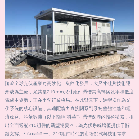
隨著全球光伏產業向高效化、集約化發展，大尺寸硅片技術逐
漸成為主流，尤其是210mm尺寸組件憑借其高轉換效率和低度
電成本優勢，正在重塑行業格局。在此背景下，逆變器作為光
伏系統的核心設備，其適配能力直接關系到系統整體性能和經
濟效益。科華數據（以下簡稱“科華”）憑借深厚的技術積累，推
出全面適配210組件的新型逆變器，為光伏系統增值提供了關
鍵支撐。\n\n### 一、210組件時代的市場挑戰與技術需求