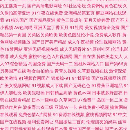
内主播第一页
国产高清电影网址
91社区论坛
免费网站黄色在线
久
内熟女视频 91视频在线免费 欧一区二区三区 一本道资源站 超碰蜜臀91
久偷拍高清亚洲
91午夜在线免费
亚洲精品第五页
麻豆网站在线观
看
91精选国产
国产精品亚洲
黄色三级成年
五月天婷婷爱
国产不卡
小视频
AV色哟哟
亚洲天堂丁香五月
91社网
美女视频黄全免费
国产
精品第一页国
另类区另类欧美
欧美色图乱伦小说
免费成人软件
黄
色网址视频播放
国产日产美产精品
成人午夜视频
伦理视频网站
黄
色18禁网站
亚洲无码视频在线
成人无码看片
91原创社区
伦理电影
香港
成人免费
蜜桃91色色
A片视频网
国产自在线
操欧美老女人
人
人97综合精品
岛国免费
国产无码一二
蜜桃tv网站入口
国产第66页
另类国产在线
熟女自拍偷拍
青青久视频
久草新视频在线
激情深爱
欧美激情
91视频官网国产
狠狠操-91
91我要操
国产ts视频网站
国
产美女视频网站
91视频成人下载
国产无码色色
91香蕉亚洲精品
91
伊人加勒比
欧美狠狠插
日韩精品高清
黄色av网
日本波多野吉衣
日
韩在线观看精品
日本一级电影
久草网页
97免费艹
岛国一区二区
岛
国动作片在
波多野吉衣三级
亚洲AV一卡
在线免费小视频
搞黄网站
在线观看
免费色情A片网扯
91资源在线视频
蜜桃视频网站
91中文
国产在线视频
福利爱爱网址
岛国搬运工首页
伦理朋友的妈妈
丝袜
女同
日韩性爱网址
在线观看日本黄
亚洲国产第一网站
国产99不卡