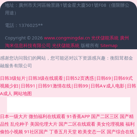
地址：廣州市天河區翰景路1號金星大廈501號F08（僅限辦公
用途）
電話：1376025**
Copyright © 2026
www.congmingdai.cn
光伏儲能系統
廣州
淘米信息科技有限公司
光伏儲能系統
版權所有
Sitemap
感谢您访问我们的网站，您可能还对以下资源感兴趣：衡阳茸都金
融服务有限公司
日韩3级短片|日韩3级在线观看|日韩52页诱惑|日韩69|日韩69式
视频少妇|日韩91|日韩91激情在线|日韩99|日韩A∨成人电影|日韩
A成人
网站地图
午夜久久影视 欧美操逼基地国产 岛国青青草 九一激情影院 欧美姓爱第一区
日本一级大片
微拍福利在线观看
91香蕉APP
国产二区三区
国产精
品性
乱伦种子
美国伦理大片
国产二区在线观看
美女伦理视频
福利
无码午夜影院 91夫妻交友 亚洲成人午夜天堂 av资源一 国产精品第99 久草
偷拍小视频
91社区国产
丁香五月天堂
欧美变态一区
国产综合在线