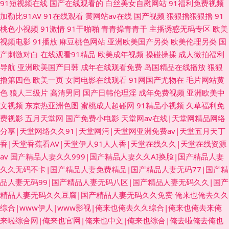
91短视频在线
国产在线观看的
白丝美女自慰网站
91福利免费视频
加勒比91AV
91在线观看
黄网站av在线
国产视频
狠狠擼狠狠擼
91
桃色小视频
91激情
91干啪啪
青青操青青干
主播诱惑无码专区
欧美
视频电影
91播放
麻豆桃色网站
亚洲欧美国产另类
欧美伦理另类
国
产刺激对白
在线观看91精品
欧美成年视频
操碰操揉
成人微拍福利
导航
亚洲欧美国产日韩
成年在线观看免费
岛国精品在线播放
狠狠
撸第四色
欧美一页
女同电影在线观看
91网国产尤物在
毛片网站黄
色
狼人三级片
高清男同
国产日韩伦理淫
成年免费视频
亚洲欧美中
文视频
东京热亚洲色图
蜜桃成人超碰网
91精品小视频
久草福利免
费视影
五月天堂网
国产免费小电影
天堂网av在线|天堂网精品网络
分享|天堂网络久久91|天堂网污|天堂网亚洲免费av|天堂五月天丁
香|天堂香蕉看AV|天堂伊人91人人香|天堂在线久久|天堂在线资源
av
国产精品人妻久久999|国产精品人妻久久AI换脸|国产精品人妻
久久无码不卡|国产精品人妻免费精品|国产精品人妻无码77|国产精
品人妻无码99|国产精品人妻无码八区|国产精品人妻无码久久|国产
精品人妻无码久久豆腐|国产精品人妻无码久久免费
俺来也俺去久久
综合|www伊人|www影视|俺来也俺去久久综合|俺来也俺去来俺
来啦综合网|俺来也官网|俺来也中文|俺来也综合|俺去啦俺去俺也