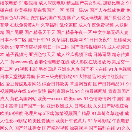
结依电影
91狠狠撸
成人深夜电影
精品国产美女剃毛
加勒比熟女
91
激情影院海角 欧美性爱zo 少妇黑丝足交 91激情就要激情 超碰AV人人艹 欧
碰在线
欧美裸模
萌白酱国产一区
美国一级AV
国产人在线成免费
免
费黄色A片网址
微拍福利国产视频
国产人成无码视频
国产原创区色
美日逼视频 午夜剧场久久黄 91婷婷射 福利AV在线电影 欧洲色色网 亚洲AV
花堂
在线免费黄A片
久草福利
乱伦家庭
成人午夜免费视频
人妖射
精
国产屁屁
国产精品天干天
国产精品午夜一区
中文字幕无码人妻
狼友网 97色色资源 黄色三级网站 人人艹人人 伊人成成人 97操掽 国产午夜
日本不卡二区
国产日韩91
久草福利视频网
91日日夜夜91
超碰碰天
天操
91草草酒店视频
韩日一区二区
国产激情视频网站
成人视频日
福利影院 日本电影色色 综合社区中文字幕 超碰熟女 韩日欧亚a级 欧美亚洲
本
茄子视频污
亚洲色欲天天
成人丝瓜视频下载
日韩逼网
精东传媒
入口
黄wwww色
香港伦理电影在线
成人影院在线播放
欧美足交一
本韩精品 在线免费小视频 超碰操操日 国产伊人五月花 久久草草热国产 丝袜
区二区
91视频电影
另类四虎
亚洲东京热
国产不卡在线
91九色视频
日本天堂视频导航
日本三级光棍影院
91大神精品
欧美怡红院院二
少妇足交 91免费 东京热一二三 九一福利导航 人人摸人人干人人 91精片 肏
区
爱豆传媒观看网站
综合日韩欧美
草逼网首页
国产日韩精品91
91
视频网站在线
69性影院
福利资源在线
91自拍最新网址
青青草国产
屄小说91制片 国产精品足交1区 久草免费福利在 四虎人妻影院 伊人成人在
成人
黄色岛国网站
欧美一xxxxx
欧美gayv
91色情激情网
中国韩国
日本高清
国产国产一区
亚洲欧洲成人
日韩在线
久久国产影视综合
线视频 91同城在线观看 wwwcnAV 久久素人 日韩黄页网站 亚洲另类色情 91
欧美69潮喷
伦理片app下载
激情视频国产精品
91草莓久草超碰
成
人性爱aa影院
欧美性爱插插
欧美日韩色黄片
91草莓影院
午夜电影
看片入口 AV网站入 岛国免费在线观看 免费试看91福利 五月天性爱视频 中
网久久
国产丝袜美女
国产精彩视频
操碰视屏
国产福利在线
91久久