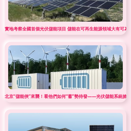
實地考察全國首個光伏儲能項目 儲能在可再生能源領域大有可為
北京“儲能俠”來襲！看他們如何“蓄”勢待發——光伏儲能系統掀