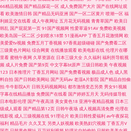
66精品视频
国产精品探花一区
成人免费国产大片
国产在线网址观
看
欧美激情日韩
国产精品无码亚洲
国产一区二区黄片
喷潮一区
福
利姬足交在线看
成人午夜网址
五月花无码视频
青青草国产
欧美日
韩乱
国产屁屁第一页
91国产视频网
性爱草逼91AV
免费欧美视频
欧美岛国一区二区
少妇喷水18禁
51漫画APP
丁香五月花激情网
欧
美爱爱tv视频
免费五月丁香视频
97香蕉超级碰碰
国产免费看二区
三级黄色片网站
综合网黄
在线播放观看
欧美电影在线
伦理片在哪
里看
蜜桃午夜网
久草资源在
日本三级大全
久久福利
福利所导航视
频
成人片免费
国产第9页
中文字幕bt原声
三级日韩欧美
午夜视频
123
日本推理片
丁香五月网站
国产免费看视频
极品成人色
成人黑
料自拍
国产日韩欧美网站
国产无码av
老湿A片影院
国产精品自拍偷
拍
牛牛影院A片
日韩无码视频网站
都市激情变态另类
男女91视频
字幕在线精品播放
免费国产在线看
国产婷婷五月天
无码传媒导航
日本电影伦理
国产午夜高清
美女黄色18
亚洲午夜精品视频
日本三
级成人观看
国产精品第12页
日韩午夜场
成人视频高清免费
伦理在
线影视
成人三级视频在线
91理论片
欧美日韩性爱福利
av午夜探花
福利
精品毛片
久久叉叉
另类人妖视频
欧美熟妇穴视频
丁香五月V
国产
日韩黄色网址
豆花福利视频
轮理片自拍偷拍
日韩欧美美女视