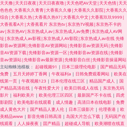
天天撸|天天日夜夜|天天日夜夜噜|天天色吧AV天堂|天天色情|天天
色色色
大香蕉久久青青|大香蕉久久修|大香蕉久久影院|大香蕉久久
综合|大香蕉久热|大香蕉久热97|大香蕉久中文|大香蕉玖玖9999|
大香蕉看A片|大香蕉看片
东京热tv|东京热TV视频|东京热不卡的
av|东京热AV|东京热成人av|东京热成人av免费|东京热成人AV网
址|东京热成人av影视|东京热成人AV影院|东京热成人av在线
先锋
影音av资源网|先锋影音AV资源网站|先锋影音av资源无码|先锋影
音AV资源下载|先锋影音av资源一区|先锋影音av资源在线|先锋影
音av资源站|先锋影音av最新资源|先锋影音白丝|先锋影音操逼网站
主站蜘蛛池模板：
起碰视频91
|
日本三级理伦电影
|
国产精品无码
免费
|
五月天婷婷丁香网
|
午夜福利a
|
日韩免费观看网站
|
欧美在
线第一页
|
午夜视频123
|
日本伦理在线三区
|
精品国产成人
|
国
产精品高清在线
|
午夜性爱大片
|
欧美日韩成人在线
|
东京热无码
影片
|
福利欧美片
|
欧美伦理三区四区
|
最新国产不卡在线
|
四虎
影剧院
|
欧美电影在线观看
|
成人情趣
|
高清日本在线电影
|
免费
成人黄色大片
|
国产精品人妻人伦
|
日本三级影片
|
伦理香港
|
欧
美精品www
|
影音先锋日韩高清
|
岛国大片怎么下载
|
无码国产在
线观看
|
人人操夜夜
|
囯产精品
|
超碰成人导航
|
欧美潮喷在线直