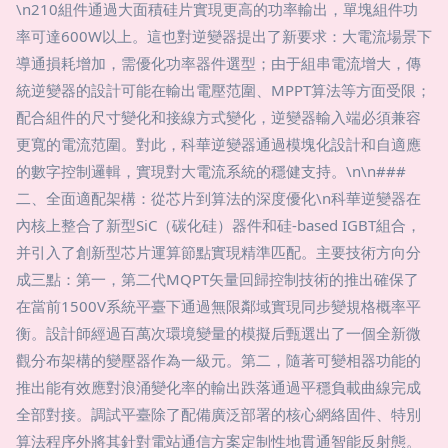
\n210組件通過大面積硅片實現更高的功率輸出，單塊組件功
率可達600W以上。這也對逆變器提出了新要求：大電流場景下
導通損耗增加，需優化功率器件選型；由于組串電流增大，傳
統逆變器的設計可能在輸出電壓范圍、MPPT算法等方面受限；
配合組件的尺寸變化和接線方式變化，逆變器輸入端必須兼容
更寬的電流范圍。對此，科華逆變器通過模塊化設計和自適應
的數字控制邏輯，實現對大電流系統的穩健支持。\n\n###
二、全面適配架構：從芯片到算法的深度優化\n科華逆變器在
內核上整合了新型SiC（碳化硅）器件和硅-based IGBT組合，
并引入了創新型芯片運算節點實現精準匹配。主要技術方向分
成三點：第一，第二代MQPT矢量回歸控制技術的推出確保了
在當前1500V系統平臺下通過無限鄰域實現同步變規格概率平
衡。設計師經過百萬次環境變量的模擬后甄選出了一個全新微
觀分布架構的變壓器作為一級元。第二，隨著可變相器功能的
推出能有效應對浪涌變化率的輸出跌落通過平穩負載曲線完成
全部對接。調試平臺除了配備廣泛部署的核心網絡固件、特別
算法程序外將其針對電站通信方案定制性地貫通智能反射態。