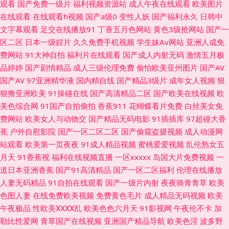
观看
国产免费一级片
福利视频资源站
成人午夜在线观看
欧美图片
性爱短视频 丝袜韩国亚洲三级 超碰视干 免费AV导航福利 四虎影院欧美激情
在线观看
在线观看h视频
国产a级0
变性人妖
国产福利永久
日韩中
文字幕观看
足交在线播放91
丁香五月色网站
黄色3级抢网站
国产一
国产精品玫玖玖玖 日韩专区第一页 国产极品第99 欧洲免费在线 微拍视频在
区二区
日本一级婬片
久久免费手机视频
学生妹Av网站
亚洲人成免
费网站
91大神自拍
福利片在线观看
国产成人内射无码
激情五月极
线观看 99福利精品 免费操少妇 亚洲色图导航 国产福利夜 久久国产三级久久
品婷婷
国产剧情精品
成人三级伦理免费
偷怕欧美亚州图片
国产AV
国产AV
97亚洲精华液
国内精自线
国产精品3级片
成年女人视频
狠
日韩欧美八 亚洲色图字幕 99热99热 国产特级直播 福利网导航 麻豆福利社
狠撸亚洲欧美
91操碰在线
国产高清精品二区
国产欧美在线视频
欧
美色综合网
91国产自拍偷拍
香蕉911
花蝴蝶看片免费
白丝美女免
91大神系列黑丝 韩国怀旧三级AV 人妖谢精视频 91超碰导航中字 豆花视频
费网站
欧美女人与动物交
国产精品无码电影
91插插库
97超碰大香
蕉
户外自慰影院
国产一区二区二区
国产偷窥盗摄视频
成人动漫网
91在 狼友福利电影 欧美性爱影音先锋 亚洲口工视频网址 91视频国产网址 国
站观看
欧美第一页夜夜
91成人精品视频
蜜桃爱爱视频
乱伦熟女五
月天
91香蕉视
福利在线视频直播
一区xxxxx
岛国大片免费视频
一
产福利吃瓜 激情五月综合网 欧美性感AA视频 天堂AV毛 91丝瓜浮力草草 超
道日本亚洲香蕉
国产91高清精品
国产一区二区福利
伦理在线播放
人妻无码精品
91自拍在线观看
国产一级片内射
夜夜骑青青草
欧美
碰97人人干 国产精品偷窥盗摄 欧美亚州色的图 午夜啪啪啪 91手机小视频
色图人妻
在线免费欧美视频
免费黄色毛片
成人精品无码视频
欧美
午夜极品
性欧美ⅩⅩⅩⅩ乱
欧美色色六月天
91影视网
午夜伦不卡
加
www韩国av 韩日无码片 女同肛交综合网 亚洲欧洲日本无码 97视频日韩三级
勒比性爱网
青草国产在线视频
亚洲国产精品导航
欧美色淫
波多野