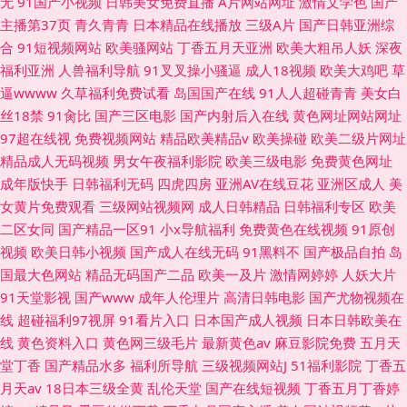
无
91国产小视频
日韩美女免费直播
A片网站网址
激情文学色
国产
主播第37页
青久青青
日本精品在线播放
三级A片
国产日韩亚洲综
合
91短视频网站
欧美骚网站
丁香五月天亚洲
欧美大粗吊人妖
深夜
福利亚洲
人兽福利导航
91叉叉操小骚逼
成人18视频
欧美大鸡吧
草
逼wwww
久草福利免费试看
岛国国产在线
91人人超碰青青
美女白
丝18禁
91肏比
国产三区电影
国产内射后入在线
黄色网址网站网址
97超在线视
免费视频网站
精品欧美精品v
欧美操碰
欧美二级片网址
精品成人无码视频
男女午夜福利影院
欧美三级电影
免费黄色网址
成年版快手
日韩福利无码
四虎四房
亚洲AV在线豆花
亚洲区成人
美
女黄片免费观看
三级网站视频网
成人日韩精品
日韩福利专区
欧美
二区女同
国产精品一区91
小x导航福利
免费黄色在线视频
91原创
视频
欧美日韩小视频
国产成人在线无码
91黑料不
国产极品自拍
岛
国最大色网站
精品无码国产二品
欧美一及片
激情网婷婷
人妖大片
91天堂影视
国产www
成年人伦理片
高清日韩电影
国产尤物视频在
线
超碰福利97视屏
91看片入口
日本国产成人视频
日本日韩欧美在
线
黄色资料入口
黄色网三级毛片
最新黄色av
麻豆影院免费
五月天
堂丁香
国产精品水多
福利所导航
三级视频网站J
51福利影院
丁香五
月天av
18日本三级全黄
乱伦天堂
国产在线短视频
丁香五月丁香婷