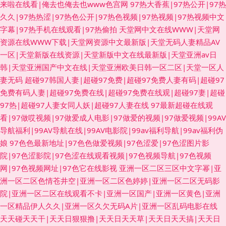
来啦在线看|俺去也俺去也www色宫网
97热大香蕉|97热公开|97热
久久|97热热涩|97热色公开|97热色视频|97热视频|97热视频中文
字幕|97热手机在线观看|97热偷拍
天堂网中文在线WWW|天堂网
资源在线WWW下载|天堂网资源中文最新版|天堂无码人妻精品AV
一区|天堂新版在线资源|天堂新版中文在线最新版|天堂亚洲av日
韩|天堂亚洲国产中文在线|天堂亚洲欧美日韩一区二区|天堂一区人
妻无码
超碰97韩国人妻|超碰97免费|超碰97免费人妻有码|超碰97
免费有码人妻|超碰97免费在线|超碰97免费在线观|超碰97妻|超碰
97热|超碰97人妻女同人妖|超碰97人妻在线
97最新超碰在线观
看|97做哎视频|97做爱成人电影|97做爱的视频|97做爱视频|99AV
导航福利|99AV导航在线|99AV电影院|99av福利导航|99av福利伪
娘
97色色最新地址|97色色做爱视频|97色涩爱|97色涩图片影
院|97色涩影院|97色涩在线观看视频|97色视频导航|97色视频
网|97色视频网址|97色它在线影视
亚洲一区二区三区中文字幂|亚
洲一区二区色情苍井空|亚洲一区二区色婷婷|亚洲一区二区无码影
院|亚洲一区二区在线观看不卡|亚洲一区国产|亚洲一区黄色|亚洲
一区精品伊人久久|亚洲一区久欠无码A片|亚洲一区乱码电影在线
天天碰天天干|天天日狠狠撸|天天日天天草|天天日天天搞|天天日